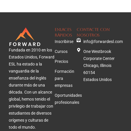
enlaces
Contacte con
rápidos
nosotros
Inscribirse
info@forwardesl.com
Fundada en 2010 en los
Cursos
One Westbrook
Estados Unidos, Forward
Corporate Center
Precios
ESL ha estado a la
Chicago, Illinois
vanguardia de la
Formación
60154
enseñanza del inglés
para
Estados Unidos
durante más de una
empresas
década. Con un alcance
Oportunidades
global, hemos tenido el
profesionales
privilegio de trabajar con
estudiantes de diversos
orígenes y culturas de
todo el mundo.